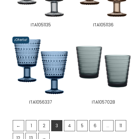
ITA1051135
ITA1051136
¡Oferta!
ITA1056337
ITA1057028
←
1
2
3
4
5
6
…
11
12
13
→