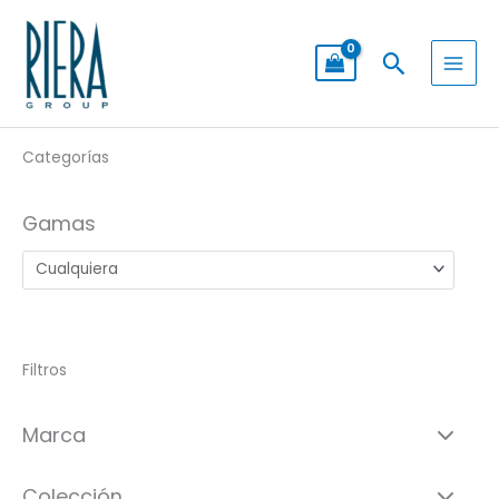
Ir
al
Buscar
contenido
Categorías
Gamas
Filtros
Marca
Colección