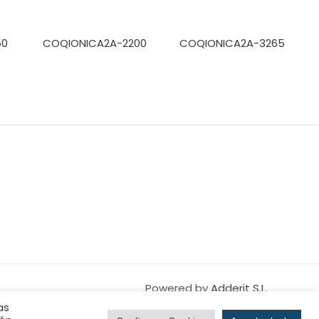
50
COQIONICA2A-2200
COQIONICA2A-3265
Powered by
Adderit S.L.
as