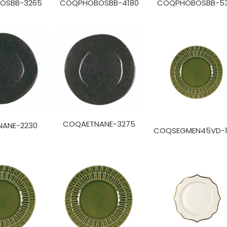
OSBB-3265
COQPHOBOSBB-4180
COQPHOBOSBB-53
COQAETNANE-3275
ANE-2230
COQSEGMEN45VD-1