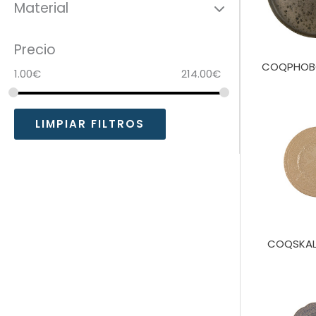
Material
Precio
COQPHOB
1.00
€
214.00
€
LIMPIAR FILTROS
COQSKAL