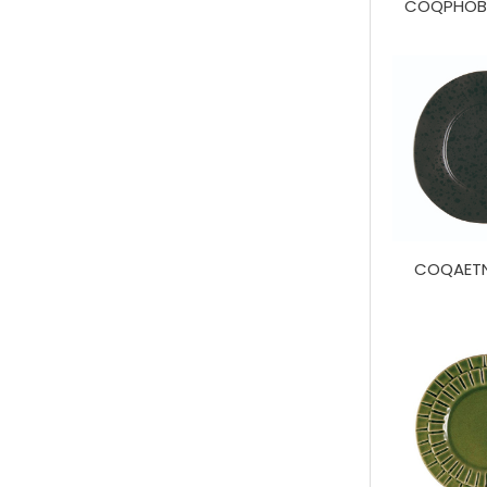
COQPHOB
COQAETN