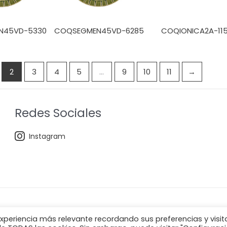
N45VD-5330
COQSEGMEN45VD-6285
COQIONICA2A-11
2
3
4
5
…
9
10
11
→
Redes Sociales
Instagram
xperiencia más relevante recordando sus preferencias y visit