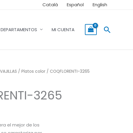
Català
Español
English
Buscar
DEPARTAMENTOS
MI CUENTA
VAJILLAS
/
Platos color
/ COQFLORENTI-3265
ENTI-3265
ra el mejor de los
 se caracteriza por