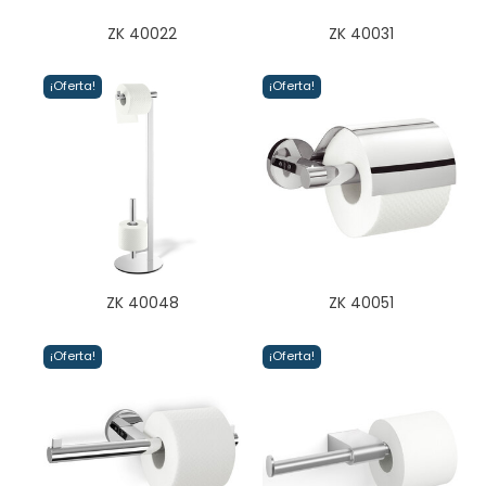
ZK 40022
ZK 40031
¡Oferta!
¡Oferta!
ZK 40048
ZK 40051
¡Oferta!
¡Oferta!