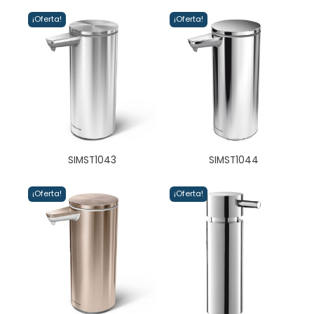
¡Oferta!
¡Oferta!
SIMST1043
SIMST1044
¡Oferta!
¡Oferta!