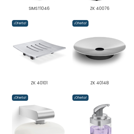
SIMST1046
ZK 40076
¡Oferta!
¡Oferta!
ZK 40101
ZK 40148
¡Oferta!
¡Oferta!