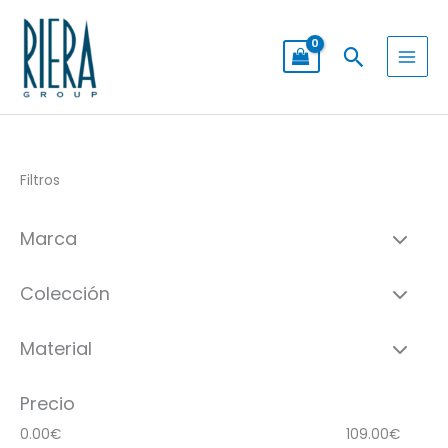
Ir
al
Buscar
contenido
Filtros
Marca
Colección
Material
Precio
0.00
€
109.00
€