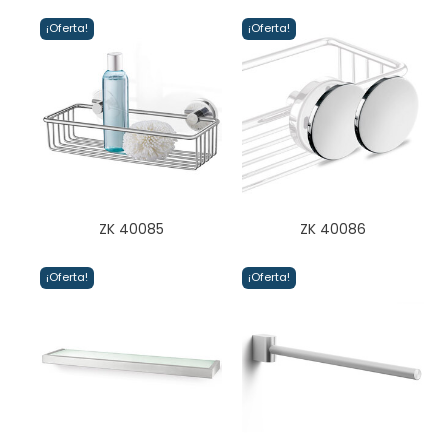
¡Oferta!
¡Oferta!
ZK 40085
ZK 40086
¡Oferta!
¡Oferta!