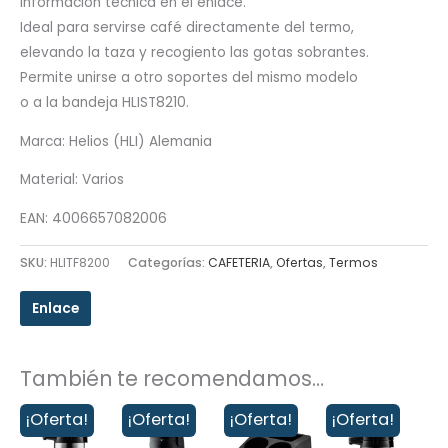
Información técnica en el enlace.
Ideal para servirse café directamente del termo,
elevando la taza y recogiento las gotas sobrantes.
Permite unirse a otro soportes del mismo modelo
o a la bandeja HLIST8210.
Marca: Helios (HLI) Alemania
Material: Varios
EAN: 4006657082006
SKU:
HLITF8200
Categorías:
CAFETERIA
,
Ofertas
,
Termos
Enlace
También te recomendamos…
¡Oferta!
¡Oferta!
¡Oferta!
¡Oferta!