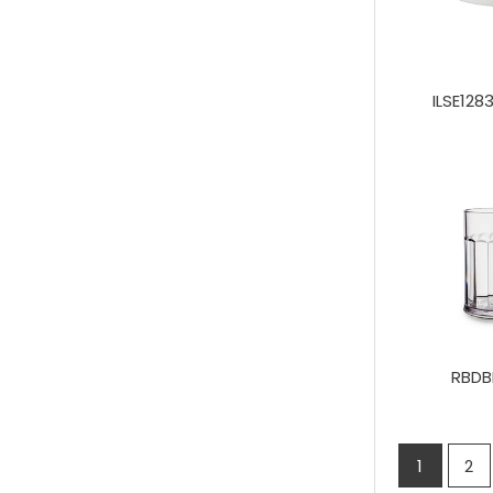
ILSE128
RBDB
1
2