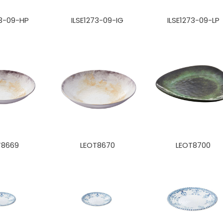
73-09-HP
ILSE1273-09-IG
ILSE1273-09-LP
T8669
LEOT8670
LEOT8700