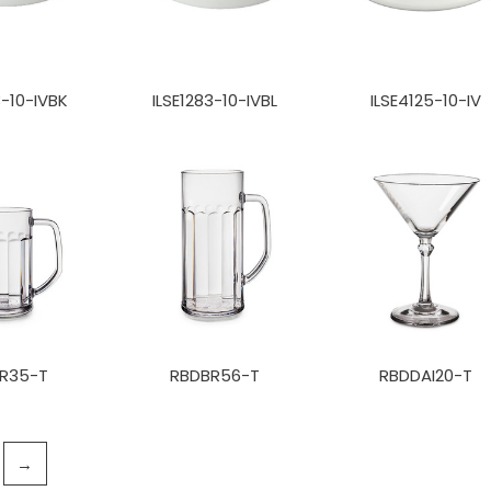
3-10-IVBK
ILSE1283-10-IVBL
ILSE4125-10-IV
R35-T
RBDBR56-T
RBDDAI20-T
→