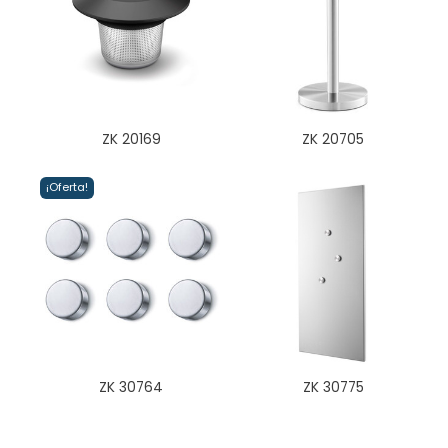
ZK 20169
ZK 20705
¡Oferta!
ZK 30764
ZK 30775