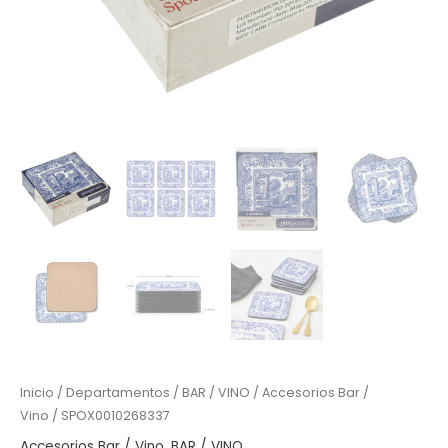
Inicio
/
Departamentos
/
BAR / VINO
/
Accesorios Bar /
Vino
/ SPOX0010268337
Accesorios Bar / Vino
,
BAR / VINO