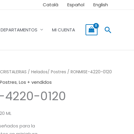
Català
Español
English
Buscar
DEPARTAMENTOS
MI CUENTA
CRISTALERIAS
/
Helados/ Postres
/ RONMISE-4220-0120
Postres
,
Los + vendidos
-4220-0120
20 ML
iseñados para la
tos en miniatura.