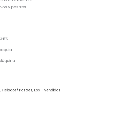
vos y postres.
CHES
vaquia
l Máquina
S
,
Helados/ Postres
,
Los + vendidos