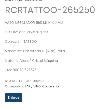
RCRTATTOO-265250
VASO MEZCLADOR 650 ML H.160 MM
LUXION® eco-crystal glass
Colección: TATTOO
Marca: Rcr Cristalleria IT (RCR) Italia
Material: Vidrio/ Cristal Máquina
EAN: 8007815265251
SKU:
RCRTATTOO-265250
Categorías:
BAR / VINO
,
Coctelería
Enlace