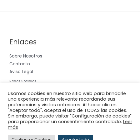
Enlaces
Sobre Nosotros
Contacto
Aviso Legal
Redes Sociales
Instagram
Usamos cookies en nuestro sitio web para brindarle
una experiencia más relevante recordando sus
preferencias y visitas anteriores. Al hacer clic en
"Aceptar todo", acepta el uso de TODAS las cookies.
Sin embargo, puede visitar "Configuración de cookies"
para proporcionar un consentimiento controlado.
Leer
Copyright © 2026 Riera International, S.A.
más
Powered by
Adderit S.L.
Configurar Cookies
Aceptar todo