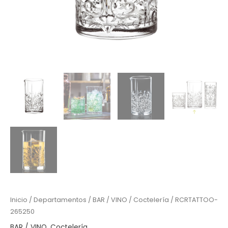
Inicio
/
Departamentos
/
BAR / VINO
/
Coctelería
/ RCRTATTOO-
265250
BAR / VINO
,
Coctelería