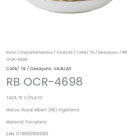
Inicio
/
Departamentos
/
VAJILLAS
/
Café/ Té / Desayuno
/ RB
OCR-4698
Café/ Té / Desayuno
,
VAJILLAS
RB OCR-4698
TAZA TE C/PLATO
Marca: Royal Albert (RB) Inglaterra
Material: Porcelana
EAN: 0798901569183