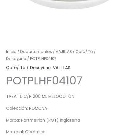
Inicio
/
Departamentos
/
VAJILLAS
/
Café/ Té /
Desayuno
/ POTPLHF04107
Café/ Té / Desayuno
,
VAJILLAS
POTPLHF04107
TAZA TÉ C/P 200 ML MELOCOTÓN
Colección: POMONA
Marca: Portmeirion (POT) Inglaterra
Material: Cerámica