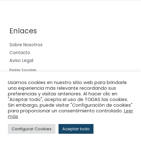
Enlaces
Sobre Nosotros
Contacto
Aviso Legal
Redes Sociales
Instagram
Usamos cookies en nuestro sitio web para brindarle
una experiencia más relevante recordando sus
preferencias y visitas anteriores. Al hacer clic en
"Aceptar todo", acepta el uso de TODAS las cookies.
Sin embargo, puede visitar "Configuración de cookies"
para proporcionar un consentimiento controlado.
Leer
Copyright © 2026 Riera International, S.A.
más
Powered by
Adderit S.L.
Configurar Cookies
Aceptar todo