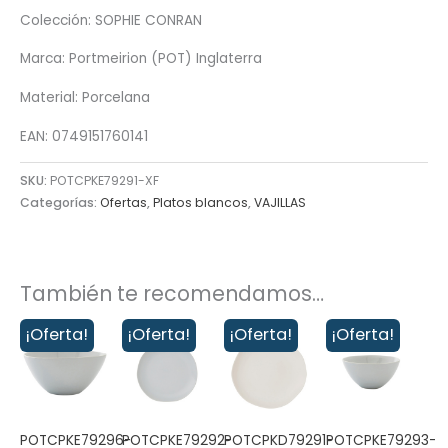
Colección: SOPHIE CONRAN
Marca: Portmeirion (POT) Inglaterra
Material: Porcelana
EAN: 0749151760141
SKU:
POTCPKE79291-XF
Categorías:
Ofertas
,
Platos blancos
,
VAJILLAS
También te recomendamos…
¡Oferta!
¡Oferta!
¡Oferta!
¡Oferta!
POTCPKE79296-
POTCPKE79292-
POTCPKD79291-
POTCPKE79293-