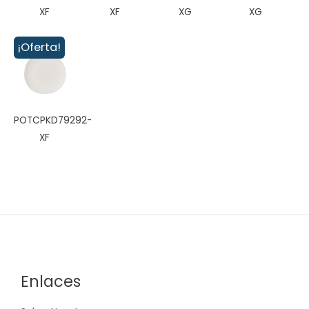
XF
XF
XG
XG
¡Oferta!
POTCPKD79292-
XF
Enlaces