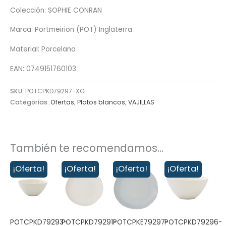
Colección: SOPHIE CONRAN
Marca: Portmeirion (POT) Inglaterra
Material: Porcelana
EAN: 0749151760103
SKU:
POTCPKD79297-XG
Categorías:
Ofertas
,
Platos blancos
,
VAJILLAS
También te recomendamos…
¡Oferta!
¡Oferta!
¡Oferta!
¡Oferta!
POTCPKD79293-
POTCPKD79291-
POTCPKE79297-
POTCPKD79296-