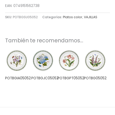
EAN: 0749151562738
SKU:
POTBGSU05052
Categorías:
Platos color
,
VAJILLAS
También te recomendamos…
POTBGIA05052
POTBGJC05052
POTBGPT05052
POTBG05052