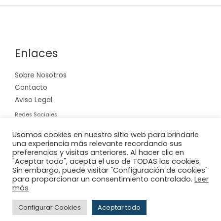
Enlaces
Sobre Nosotros
Contacto
Aviso Legal
Redes Sociales
Instagram
Usamos cookies en nuestro sitio web para brindarle
una experiencia más relevante recordando sus
preferencias y visitas anteriores. Al hacer clic en
"Aceptar todo", acepta el uso de TODAS las cookies.
Sin embargo, puede visitar "Configuración de cookies"
para proporcionar un consentimiento controlado.
Leer
Copyright © 2026 Riera International, S.A.
más
Powered by
Adderit S.L.
Configurar Cookies
Aceptar todo