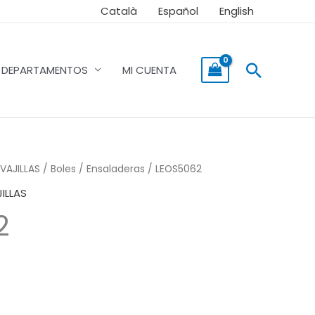
Català
Español
English
Buscar
DEPARTAMENTOS
MI CUENTA
VAJILLAS
/
Boles / Ensaladeras
/ LEOS5062
ILLAS
2