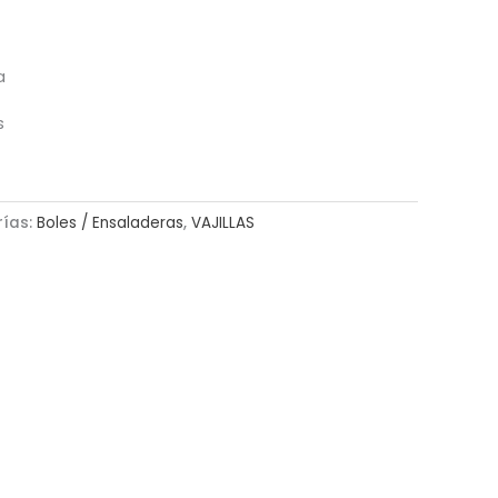
a
s
rías:
Boles / Ensaladeras
,
VAJILLAS