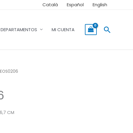
Català
Español
English
Buscar
DEPARTAMENTOS
MI CUENTA
LEOS0206
6
6,7 CM