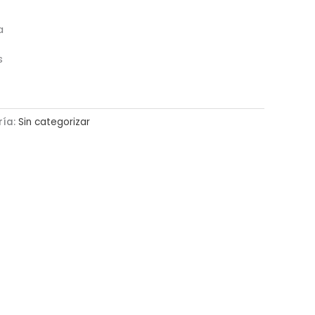
a
s
ría:
Sin categorizar