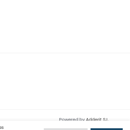
Powered by
Adderit S.L.
as