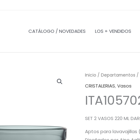
CATÁLOGO / NOVEDADES
LOS + VENDIDOS
Inicio
/
Departamentos
/
CRISTALERIAS
,
Vasos
ITA10570
SET 2 VASOS 220 ML DA
Aptos para lavavajillas 
Diseñados por Aino Aalt