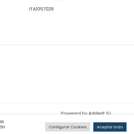
ITA1057029
Powered by
Adderit S.L.
as
ión
Configurar Cookies
Aceptar todo