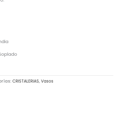
andia
l Soplado
orías:
CRISTALERIAS
,
Vasos