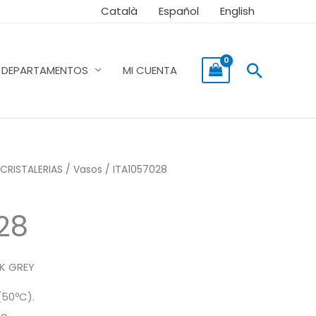
Català
Español
English
Buscar
DEPARTAMENTOS
MI CUENTA
CRISTALERIAS
/
Vasos
/ ITA1057028
28
RK GREY
(50ºC).
o.