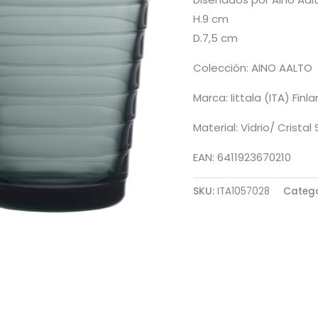
H.9 cm
D.7,5 cm
Colección: AINO AALTO
Marca: Iittala (ITA) Finl
Material: Vidrio/ Crista
EAN: 6411923670210
SKU:
ITA1057028
Categ