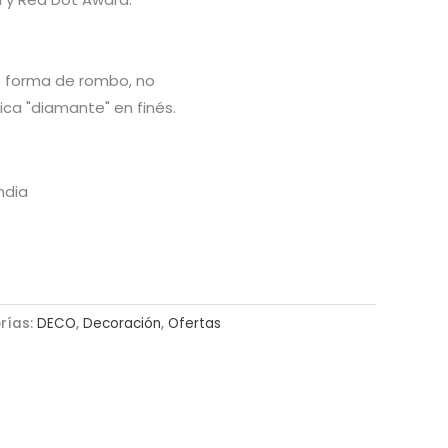
ne forma de rombo, no
ica "diamante" en finés.
andia
rías:
DECO
,
Decoración
,
Ofertas