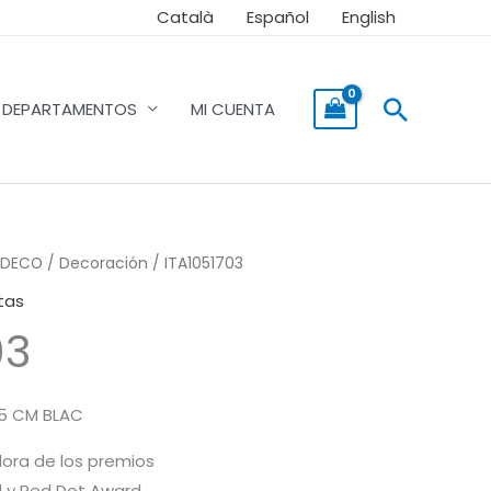
Català
Español
English
Buscar
DEPARTAMENTOS
MI CUENTA
DECO
/
Decoración
/ ITA1051703
tas
03
,5 CM BLAC
ora de los premios
d y Red Dot Award.