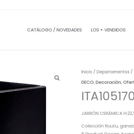
CATÁLOGO / NOVEDADES
LOS + VENDIDOS
Inicio
/
Departamentos
/
DECO
,
Decoración
,
Ofer
ITA10517
JARRÓN CERÁMICA H.22
Colección Ruutu, ganad
iF Product Design Awar