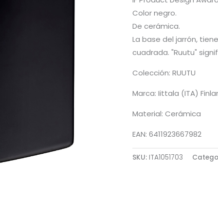
Color negro.
De cerámica.
La base del jarrón, tie
cuadrada. "Ruutu" signif
Colección: RUUTU
Marca: Iittala (ITA) Finl
Material: Cerámica
EAN: 6411923667982
SKU:
ITA1051703
Catego