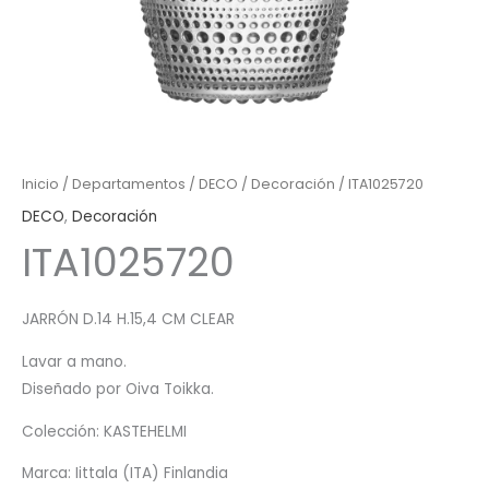
Inicio
/
Departamentos
/
DECO
/
Decoración
/ ITA1025720
DECO
,
Decoración
ITA1025720
JARRÓN D.14 H.15,4 CM CLEAR
Lavar a mano.
Diseñado por Oiva Toikka.
Colección: KASTEHELMI
Marca: Iittala (ITA) Finlandia