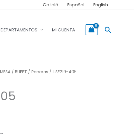
Català
Español
English
Buscar
DEPARTAMENTOS
MI CUENTA
MESA / BUFET
/
Paneras
/ ILSE219-405
405
m.