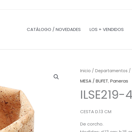
CATÁLOGO / NOVEDADES
LOS + VENDIDOS
Inicio
/
Departamentos
/
MESA / BUFET
,
Paneras
ILSE219-
CESTA D.13 CM
De corcho.
Medidas: d.13 cm; h.15 c