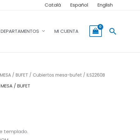
Català
Español
English
Buscar
DEPARTAMENTOS
MI CUENTA
MESA / BUFET
/
Cubiertos mesa-bufet
/ ILS2260B
,
MESA / BUFET
le templado.
POM