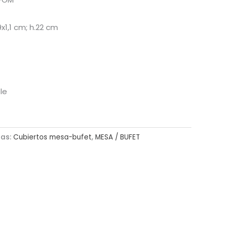
9x1,1 cm; h.22 cm
le
ías:
Cubiertos mesa-bufet
,
MESA / BUFET