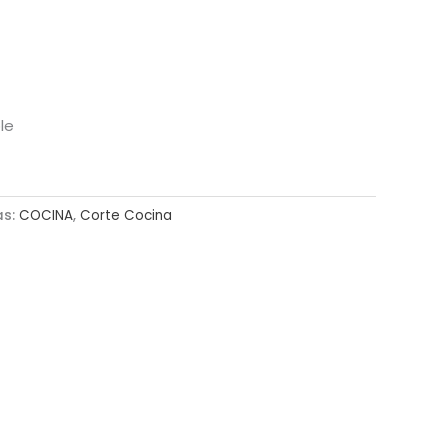
le
as:
COCINA
,
Corte Cocina