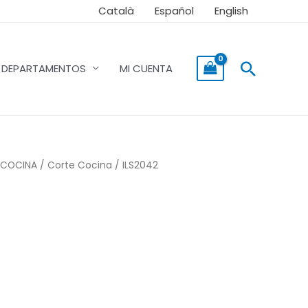
Català
Español
English
Buscar
DEPARTAMENTOS
MI CUENTA
COCINA
/
Corte Cocina
/ ILS2042