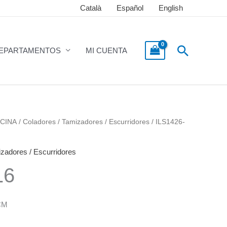
Català
Español
English
Buscar
EPARTAMENTOS
MI CUENTA
CINA
/
Coladores / Tamizadores / Escurridores
/ ILS1426-
izadores / Escurridores
16
CM