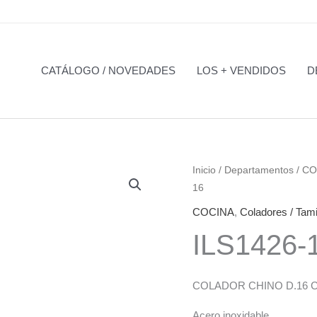
CATÁLOGO / NOVEDADES
LOS + VENDIDOS
D
Inicio
/
Departamentos
/
CO
16
COCINA
,
Coladores / Tam
ILS1426-
COLADOR CHINO D.16 
Acero inoxidable.