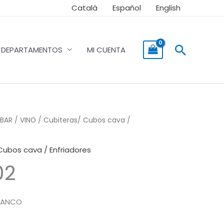
Català
Español
English
Buscar
DEPARTAMENTOS
MI CUENTA
BAR / VINO
/
Cubiteras/ Cubos cava /
Cubos cava / Enfriadores
02
LANCO