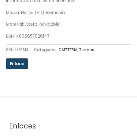
Información técnica en el enlace.
Marca: Helios (HLI) Alemania
Material: Acero Inoxidable
EAN: 4006657026147
SKU:
HLI2614
Categorías:
CAFETERIA
,
Termos
Enlace
Enlaces