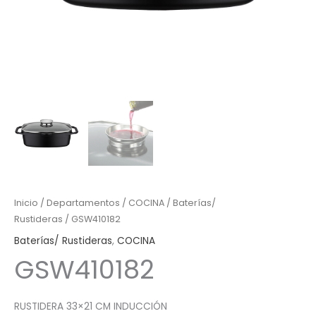
Inicio
/
Departamentos
/
COCINA
/
Baterías/
Rustideras
/ GSW410182
Baterías/ Rustideras
,
COCINA
GSW410182
RUSTIDERA 33×21 CM INDUCCIÓN