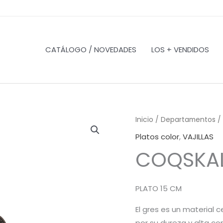
CATÁLOGO / NOVEDADES
LOS + VENDIDOS
Inicio
/
Departamentos
/
Platos color
,
VAJILLAS
COQSKAL
PLATO 15 CM
El gres es un material
por su dureza y alta co