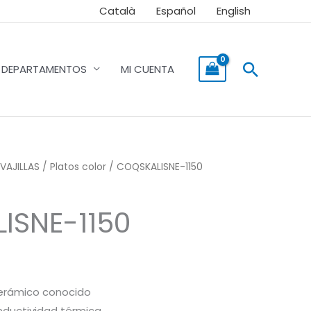
Català
Español
English
Buscar
DEPARTAMENTOS
MI CUENTA
VAJILLAS
/
Platos color
/ COQSKALISNE-1150
ISNE-1150
 cerámico conocido
nductividad térmica.