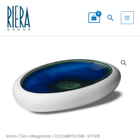
Ir
al
Buscar
contenido
Inicio
/
Sin categorizar
/ COQABYSOSBL-377315