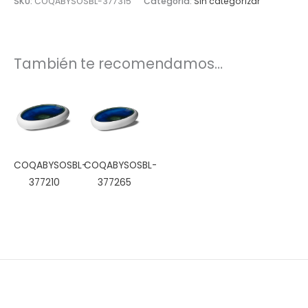
SKU:
COQABYSOSBL-377315
Categoría:
Sin categorizar
También te recomendamos…
COQABYSOSBL-
COQABYSOSBL-
377210
377265