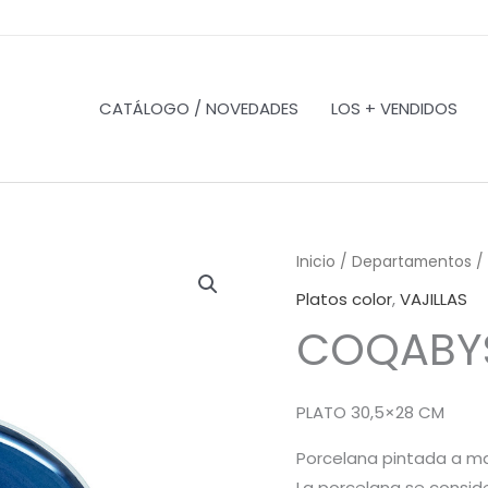
CATÁLOGO / NOVEDADES
LOS + VENDIDOS
Inicio
/
Departamentos
/
Platos color
,
VAJILLAS
COQABYS
PLATO 30,5×28 CM
Porcelana pintada a m
La porcelana se conside