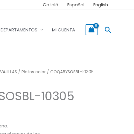
Català
Español
English
Buscar
DEPARTAMENTOS
MI CUENTA
VAJILLAS
/
Platos color
/ COQABYSOSBL-10305
OSBL-10305
ano.
ra el mejor de los