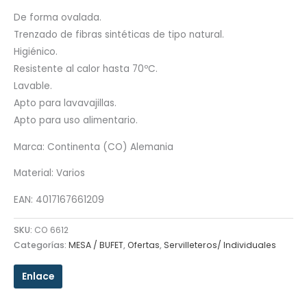
De forma ovalada.
Trenzado de fibras sintéticas de tipo natural.
Higiénico.
Resistente al calor hasta 70ºC.
Lavable.
Apto para lavavajillas.
Apto para uso alimentario.
Marca: Continenta (CO) Alemania
Material: Varios
EAN: 4017167661209
SKU:
CO 6612
Categorías:
MESA / BUFET
,
Ofertas
,
Servilleteros/ Individuales
Enlace