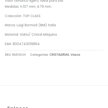
Vaso cilíndrico ligero, ideal para bar.
Medidas: h.107 mm; d.79 mm.
Colección: TOP CLASS
Marca: Luigi Bormioli (BMI) Italia
Material: Vidrio/ Cristal Máquina
EAN: 8004743019864
SKU:
BMI12634
Categorías:
CRISTALERIAS
,
Vasos