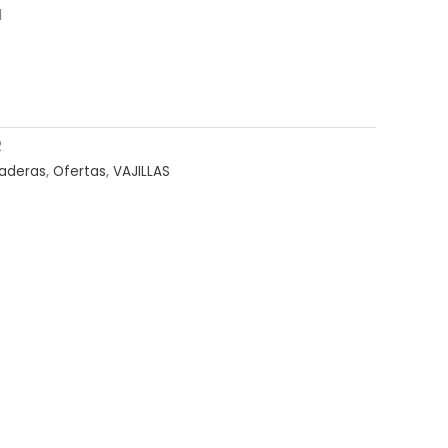
l
2
laderas
,
Ofertas
,
VAJILLAS