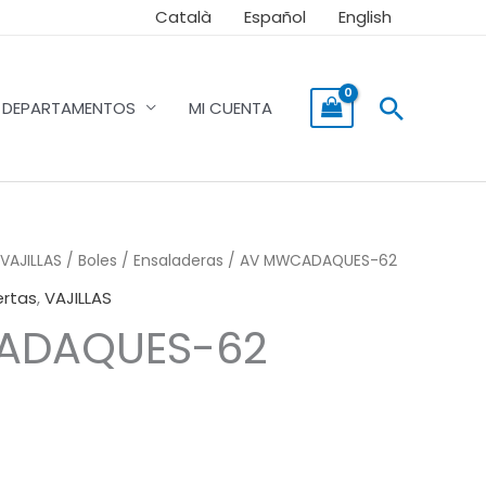
Català
Español
English
Buscar
DEPARTAMENTOS
MI CUENTA
VAJILLAS
/
Boles / Ensaladeras
/ AV MWCADAQUES-62
ertas
,
VAJILLAS
ADAQUES-62