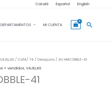
Català
Español
English
Buscar
DEPARTAMENTOS
MI CUENTA
VAJILLAS
/
Café/ Té / Desayuno
/ AV HMCOBBLE-41
os + vendidos
,
VAJILLAS
BBLE-41