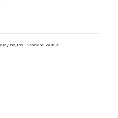
l
Desayuno
,
Los + vendidos
,
VAJILLAS