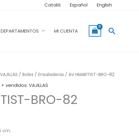
Català
Español
English
Buscar
DEPARTAMENTOS
MI CUENTA
VAJILLAS
/
Boles / Ensaladeras
/ AV HMARTIST-BRO-82
 + vendidos
,
VAJILLAS
TIST-BRO-82
5 cm.