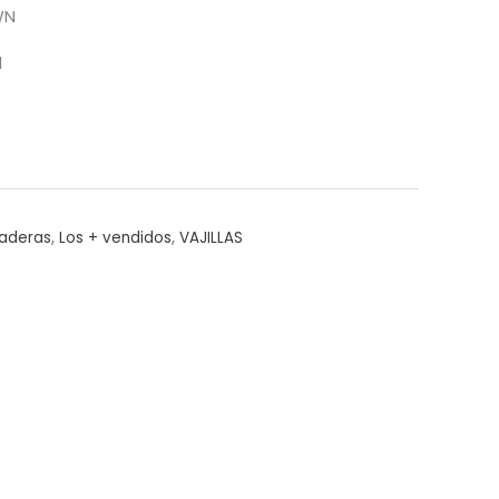
WN
l
2
laderas
,
Los + vendidos
,
VAJILLAS