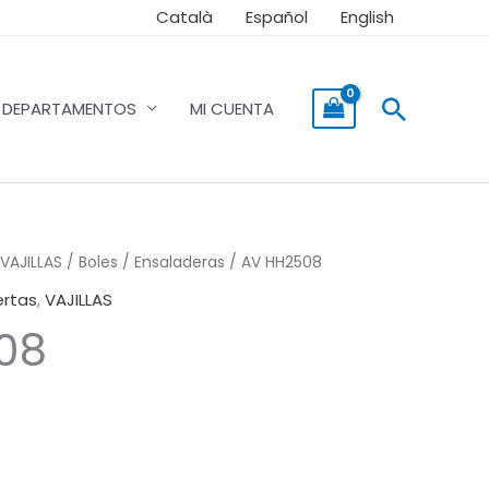
Català
Español
English
Buscar
DEPARTAMENTOS
MI CUENTA
VAJILLAS
/
Boles / Ensaladeras
/ AV HH2508
ertas
,
VAJILLAS
08