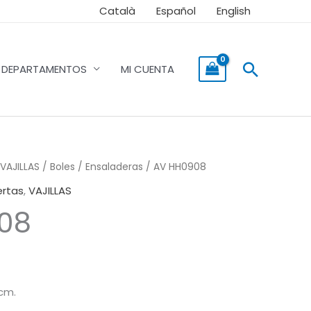
Català
Español
English
Buscar
DEPARTAMENTOS
MI CUENTA
VAJILLAS
/
Boles / Ensaladeras
/ AV HH0908
ertas
,
VAJILLAS
08
 cm.