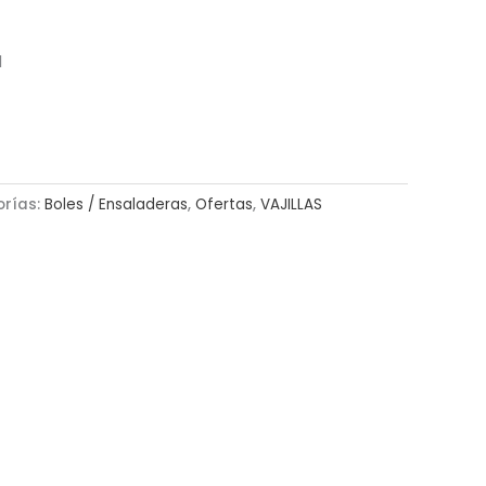
l
orías:
Boles / Ensaladeras
,
Ofertas
,
VAJILLAS