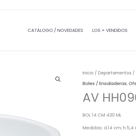
CATÁLOGO / NOVEDADES
LOS + VENDIDOS
Inicio
/
Departamentos
/
Boles / Ensaladeras
,
Of
AV HH09
BOL 14 CM 430 ML
Medidas: d.14 cm; h.5,4