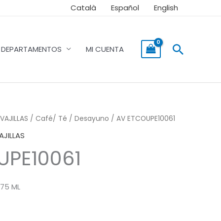
Català
Español
English
Buscar
DEPARTAMENTOS
MI CUENTA
VAJILLAS
/
Café/ Té / Desayuno
/ AV ETCOUPE10061
AJILLAS
UPE10061
75 ML