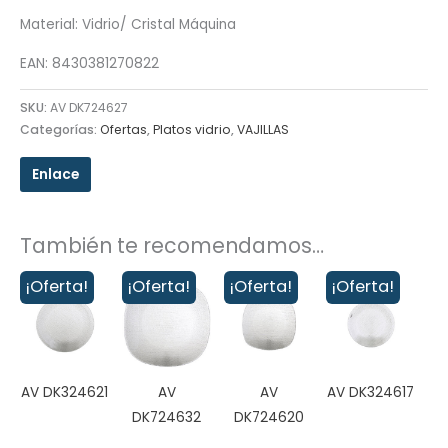
Material: Vidrio/ Cristal Máquina
EAN: 8430381270822
SKU:
AV DK724627
Categorías:
Ofertas
,
Platos vidrio
,
VAJILLAS
Enlace
También te recomendamos…
¡Oferta!
¡Oferta!
¡Oferta!
¡Oferta!
AV DK324621
AV
AV
AV DK324617
DK724632
DK724620