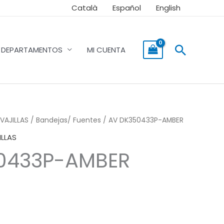
Català
Español
English
Buscar
DEPARTAMENTOS
MI CUENTA
VAJILLAS
/
Bandejas/ Fuentes
/ AV DK350433P-AMBER
ILLAS
0433P-AMBER