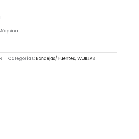
l
l Máquina
R
Categorías:
Bandejas/ Fuentes
,
VAJILLAS