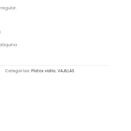
regular.
l
l Máquina
Categorías:
Platos vidrio
,
VAJILLAS