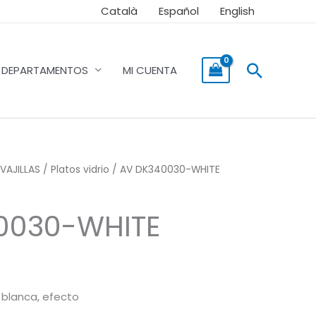
Català
Español
English
Buscar
DEPARTAMENTOS
MI CUENTA
VAJILLAS
/
Platos vidrio
/ AV DK340030-WHITE
0030-WHITE
 blanca, efecto