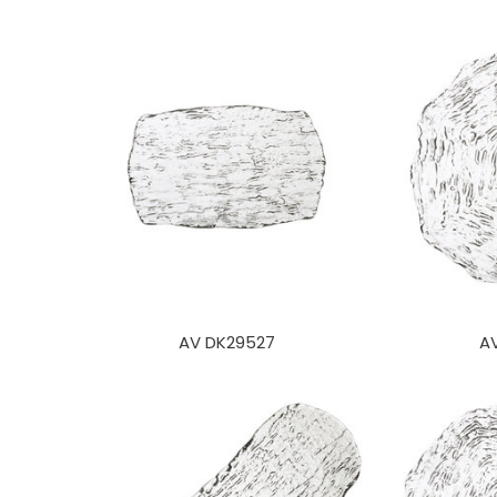
AV DK29527
A