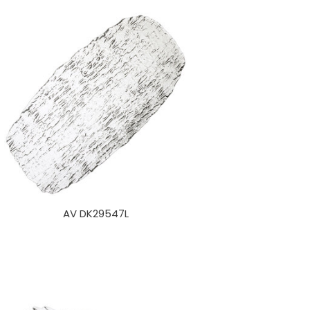
AV DK29547L