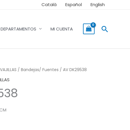
Català
Español
English
Buscar
DEPARTAMENTOS
MI CUENTA
VAJILLAS
/
Bandejas/ Fuentes
/ AV DK29538
ILLAS
538
 CM