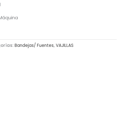
l
l Máquina
orías:
Bandejas/ Fuentes
,
VAJILLAS