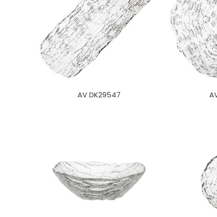
AV DK29547
A