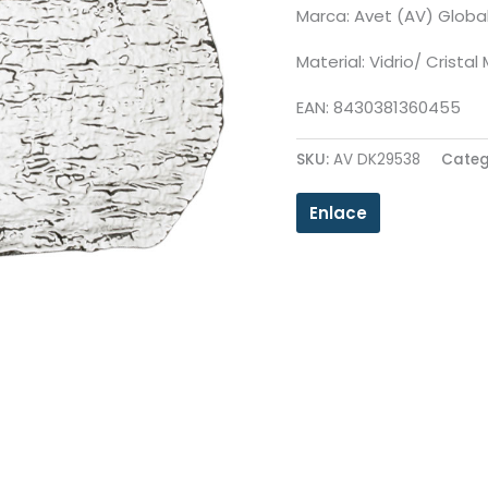
Marca: Avet (AV) Globa
Material: Vidrio/ Crista
EAN: 8430381360455
SKU:
AV DK29538
Categ
Enlace