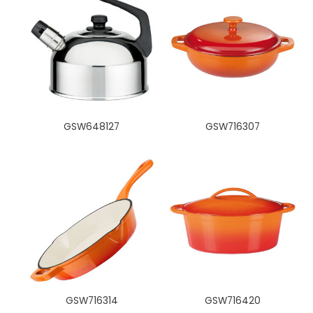
GSW648127
GSW716307
GSW716314
GSW716420