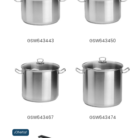
GSW643443
GSW643450
GSW643467
GSW643474
¡Oferta!