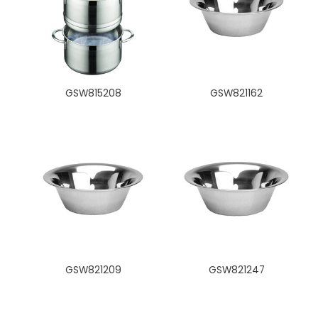
GSW815208
GSW821162
GSW821209
GSW821247