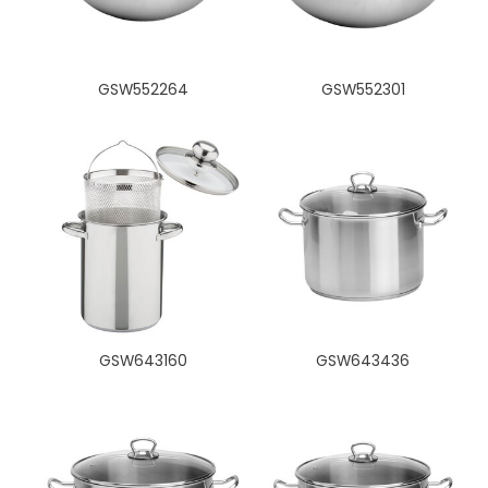
GSW552264
GSW552301
GSW643160
GSW643436