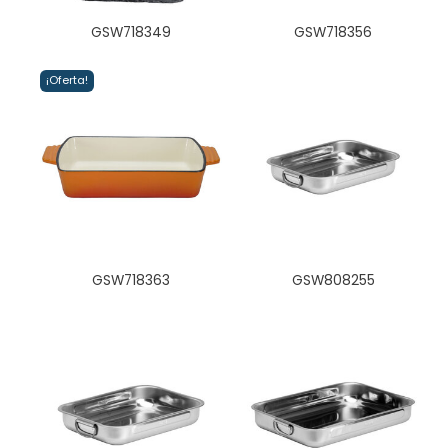
GSW718349
GSW718356
¡Oferta!
GSW718363
GSW808255