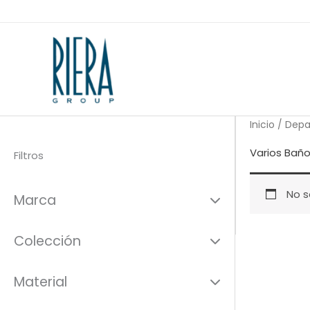
Ir
al
contenido
Inicio
/
Depa
Varios Bañ
Filtros
No s
Marca
Colección
Material