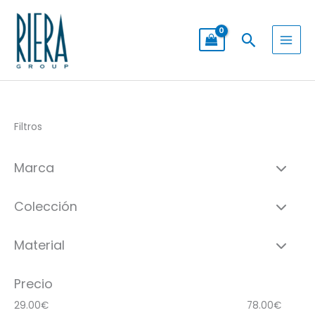
Ir
al
Buscar
contenido
Filtros
Marca
Colección
Material
Precio
29.00
€
78.00
€