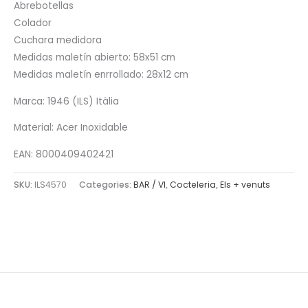
Abrebotellas
Colador
Cuchara medidora
Medidas maletín abierto: 58x51 cm
Medidas maletín enrrollado: 28x12 cm
Marca: 1946 (ILS) Itàlia
Material: Acer Inoxidable
EAN: 8000409402421
SKU:
ILS4570
Categories:
BAR / VI
,
Cocteleria
,
Els + venuts