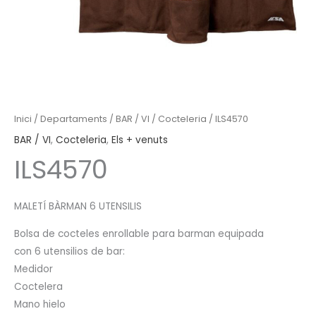
Inici
/
Departaments
/
BAR / VI
/
Cocteleria
/ ILS4570
BAR / VI
,
Cocteleria
,
Els + venuts
ILS4570
MALETÍ BÀRMAN 6 UTENSILIS
Bolsa de cocteles enrollable para barman equipada
con 6 utensilios de bar:
Medidor
Coctelera
Mano hielo