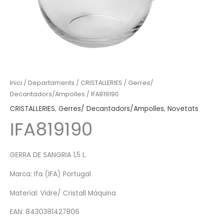
Inici
/
Departaments
/
CRISTALLERIES
/
Gerres/
Decantadors/Ampolles
/ IFA819190
CRISTALLERIES
,
Gerres/ Decantadors/Ampolles
,
Novetats
IFA819190
GERRA DE SANGRIA 1,5 L.
Marca: Ifa (IFA) Portugal
Material: Vidre/ Cristall Màquina
EAN: 8430381427806