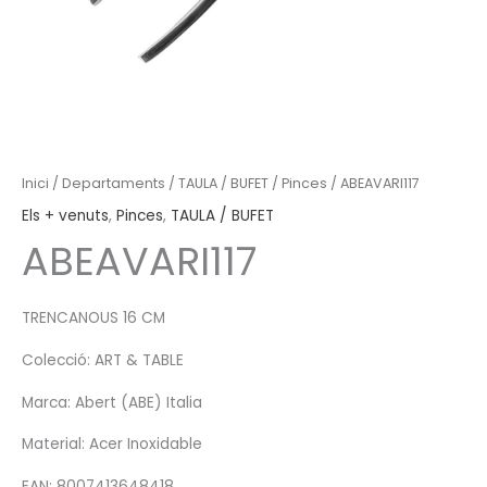
Inici
/
Departaments
/
TAULA / BUFET
/
Pinces
/ ABEAVARI117
Els + venuts
,
Pinces
,
TAULA / BUFET
ABEAVARI117
TRENCANOUS 16 CM
Colecció: ART & TABLE
Marca: Abert (ABE) Italia
Material: Acer Inoxidable
EAN: 8007413648418